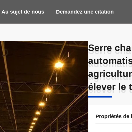
Au sujet de nous
Demandez une citation
Serre cha
Serre cha
automatis
automatis
agricultu
agricultu
élever le 
élever le 
Propriétés de