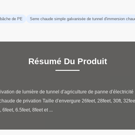
r bâche de PE
Serre chaude simple galvanisée de tunnel d'immersion chau
Résumé Du Produit
ation de lumière de tunnel d'agriculture de panne d'électricité 
chaude de privation Taille d'envergure 26feet, 28feet, 30ft, 32fe