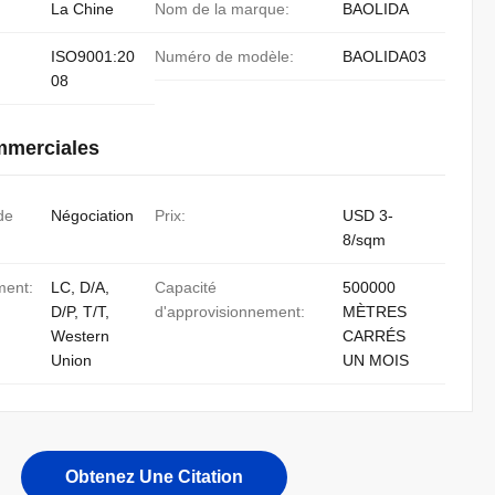
La Chine
Nom de la marque:
BAOLIDA
ISO9001:20
Numéro de modèle:
BAOLIDA03
08
mmerciales
de
Négociation
Prix:
USD 3-
8/sqm
ment:
LC, D/A,
Capacité
500000
D/P, T/T,
d'approvisionnement:
MÈTRES
Western
CARRÉS
Union
UN MOIS
Obtenez Une Citation