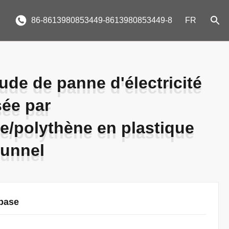
86-8613980853449-8613980853449-8
FR
ude de panne d'électricité
ude de panne d'électricité
ée par
ée par
re/polythène en plastique
re/polythène en plastique
tunnel
tunnel
 base