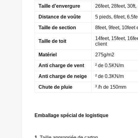
Taille d'envergure
26feet, 28feet, 30ft
Distance de voûte
5 pieds, 6feet, 6.5f
Taille de section
8feet, 9feet, 10feet
14feet, 15feet, 16fe
Taille de toit
client
Matériel
275g/m2
Anti charge de vent
² de 0.5KN/m
Anti charge de neige
² de 0.3KN/m
Chute de pluie
³ /h de 150mm
Emballage spécial de logistique
1.
Taille appropriée de carton