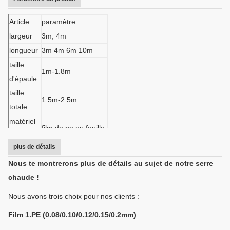
Article
paramètre
largeur
3m, 4m
longueur
3m 4m 6m 10m
taille
1m-1.8m
d'épaule
taille
1.5m-2.5m
totale
matériel
film de pe ou feuille
de
en plastique de PC
plus de détails
couvert
Nous te montrerons plus de détails au sujet de notre serre
100micron,
épaisseur
chaude !
120micron,
de la
150micron ou
Nous avons trois choix pour nos clients :
bâche
costomized
Film 1.PE (0.08/0.10/0.12/0.15/0.2mm)