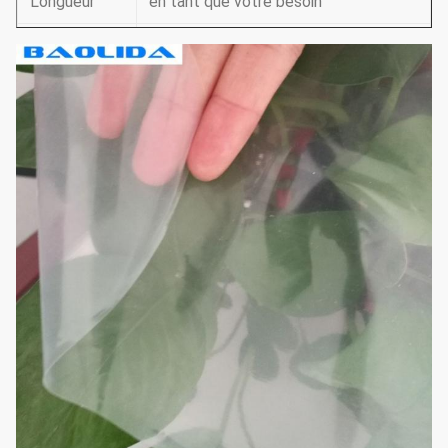
Longueur
en tant que votre besoin
Couleur
transparent, blanc, noir et blanc, etc.
Délai
7-10days
d'exécution
T/T, L/C, union occidentale, carte de
Paiement
crédit
Bâches de protection contre la pluie
et couvertures, couverture en
Application
plastique d'arbre fruitier, stockage de
grain, film de serre chaude, couverture
de tunnel