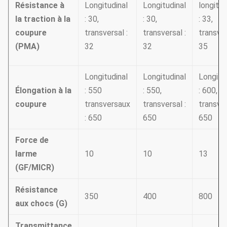
Résistance à
Longitudinal
Longitudinal
longitud
la traction à la
: 30,
: 30,
: 33,
coupure
transversal :
transversal :
transver
(PMA)
32
32
35
Longitudinal
Longitudinal
Longitu
Élongation à la
: 550
: 550,
: 600,
coupure
transversaux
transversal :
transver
: 650
650
650
Force de
larme
10
10
13
(GF/MICR)
Résistance
350
400
800
aux chocs (G)
Transmittance