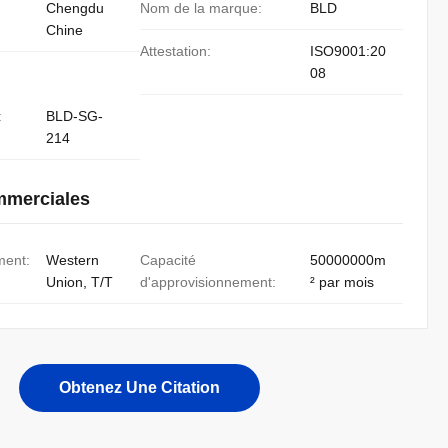
Chengdu
Nom de la marque:
BLD
Chine
Attestation:
ISO9001:20
08
:
BLD-SG-
214
mmerciales
ment:
Western
Capacité
50000000m
Union, T/T
d'approvisionnement:
² par mois
Obtenez Une Citation