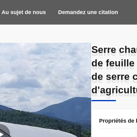
Au sujet de nous
Demandez une citation
Serre cha
Serre cha
de feuill
de feuill
de serre 
de serre 
d'agricul
d'agricul
Propriétés de