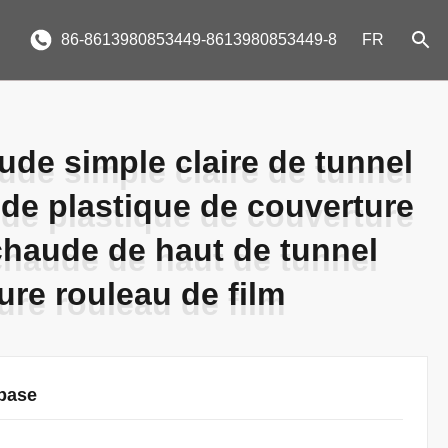
86-8613980853449-8613980853449-8
FR
ude simple claire de tunnel
ude simple claire de tunnel
e de plastique de couverture
e de plastique de couverture
chaude de haut de tunnel
chaude de haut de tunnel
ture rouleau de film
ture rouleau de film
 base