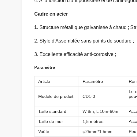
4. A la fonction d'antipoussière et de l'anti-égout
Cadre en acier
1.
Structure métallique galvanisée à chaud ; Struc
2. Style d'Assemblée sans points de soudure ;
3. Excellente efficacité anti-corrosive ;
Paramètre
Article
Paramètre
Rem
Le s
Modèle de produit
CD1-0
peuv
Taille standard
W 8m, L 10m-60m
Acce
Taille de mur
1,5 mètres
Acce
Voûte
φ25mm*1.5mm
Peu