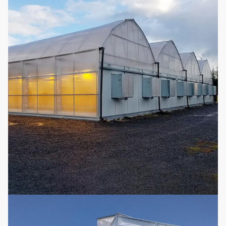
7
chauffage à air
Facultatif
chauffage
chaud, chauffage
électrique
Il peut être
adapté aux
Système
besoins du client
8
d'irrigation par
Facultatif
selon la longueur
égouttement
et la largeur de
serre chaude
Il peut être
adapté aux
système de
besoins du client
9
Micro-
Facultatif
selon la longueur
arroseuse
et la largeur de
serre chaude