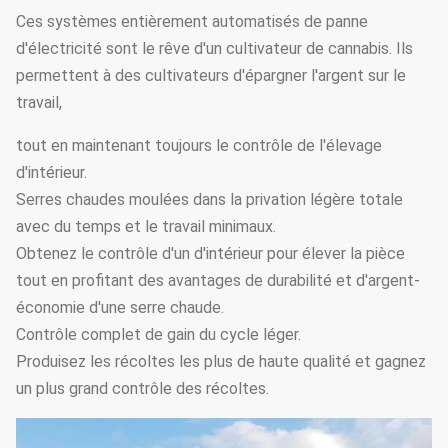
Ces systèmes entièrement automatisés de panne
Il se compose des
d'électricité sont le rêve d'un cultivateur de cannabis. Ils
ventilateurs et
Système de
permettent à des cultivateurs d'épargner l'argent sur le
4
d'une protection
Oui
refroidissement
travail,
de
refroidissement
tout en maintenant toujours le contrôle de l'élevage
d'intérieur.
Type
Serres chaudes moulées dans la privation légère totale
système de
électrodynamique,
5
Oui
avec du temps et le travail minimaux.
Film-roulement
type à chaînes,
Obtenez le contrôle d'un d'intérieur pour élever la pièce
type manuel
tout en profitant des avantages de durabilité et d'argent-
économie d'une serre chaude.
Fenêtres latérales
Système de
Contrôle complet de gain du cycle léger.
6
et fans de
Oui
ventilation
Produisez les récoltes les plus de haute qualité et gagnez
circulation
un plus grand contrôle des récoltes.
Chauffage d'eau
chaude,
Système de