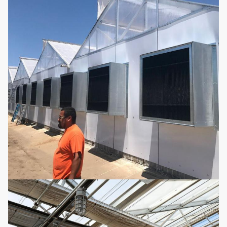
Facile assemblez
la serre chaude
légère
Complétez la
10
automatique de
Facultatif
lumière
panne
d'électricité de
privation
Lit de
Lit de jeune
11
ensemencement
Facultatif
plante
mobile
Il peut être
réutilisé, aucun
besoin d'ajouter
Culture
12
des éléments
Facultatif
hydroponique
nutritifs,