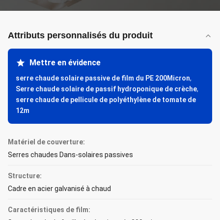
Attributs personnalisés du produit
Mettre en évidence
serre chaude solaire passive de film du PE 200Micron
,
Serre chaude solaire de passif hydroponique de crèche
,
serre chaude de pellicule de polyéthylène de tomate de
12m
Matériel de couverture:
Serres chaudes Dans-solaires passives
Structure:
Cadre en acier galvanisé à chaud
Caractéristiques de film: