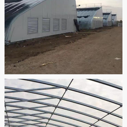
12Feet-30Feet/3.5-10m (selon des
Taille de toit
conditions peut être adapté aux
besoins du client)
5Feet-6Feet/1.5-1.8m
(selon des
Taille d'épaule
conditions peut être adapté aux
besoins du client)
1. Système de ventilation :
Côté/dessus une ventilation roulée
de film
2. Système de refroidissement : Fan
latérale d'aspiration/protection de
refroidissement de refroidissement
Système
3. Ombrage du système