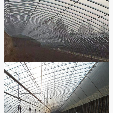
facultatif de
configuration
4. Égouttement/système d'irrigation
micro
5. Système de chauffage
6. Système de contrôle intelligent
(Selon des conditions peut être
adapté aux besoins du client)
Plante médicinale
de fraise, de
pastèque, de concombre, de
Applications
tomate, de légume, de fleur et
de
cultures de rapport