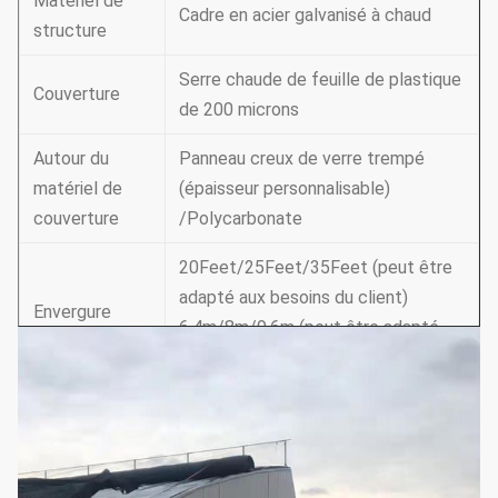
Matériel de
Cadre en acier galvanisé à chaud
structure
Serre chaude de feuille de plastique
Couverture
de 200 microns
Autour du
Panneau creux de verre trempé
matériel de
(épaisseur personnalisable)
couverture
/Polycarbonate
20Feet/25Feet/35Feet (peut être
adapté aux besoins du client)
Envergure
6.4m/8m/9.6m (peut être adapté
aux besoins du client)
100Feet/150Feet/200Feet (peut
être adapté aux besoins du client)
Longueur
30m/50m/60m (peut être adapté
aux besoins du client)