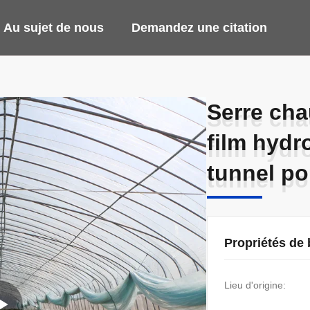
Au sujet de nous
Demandez une citation
Serre cha
Serre cha
film hydr
film hydr
tunnel po
tunnel po
Propriétés de
Lieu d'origine: