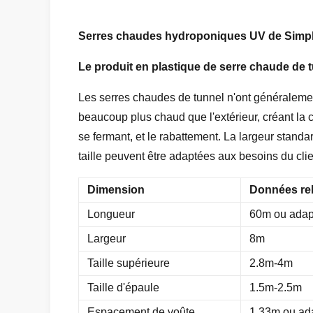
Serres chaudes hydroponiques UV de Simple-
Le produit
en plastique de serre chaude
de
Les serres chaudes de tunnel n'ont généralement
beaucoup plus chaud que l'extérieur, créant la 
se fermant, et le rabattement. La largeur standa
taille peuvent être adaptées aux besoins du clien
Dimension
Données rel
Longueur
60m ou adapt
Largeur
8m
Taille supérieure
2.8m-4m
Taille d'épaule
1.5m-2.5m
Espacement de voûte
1.33m ou ada