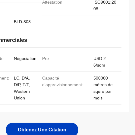
Attestation:
ISO9001:20
08
:
BLD-808
mmerciales
de
Négociation
Prix:
USD 2-
6/sqm
ment:
LC, D/A,
Capacité
500000
D/P, T/T,
d'approvisionnement:
mètres de
Western
squre par
Union
mois
Obtenez Une Citation