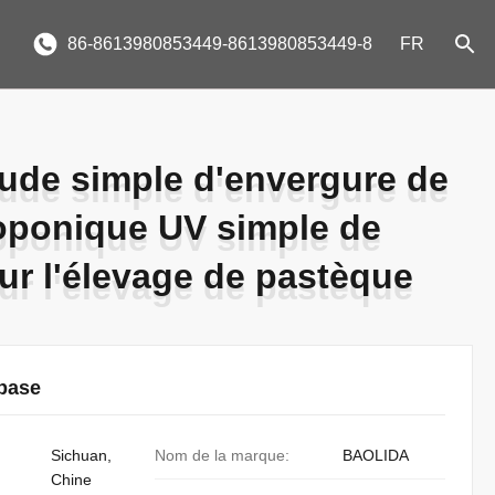
86-8613980853449-8613980853449-8
FR
ude simple d'envergure de
ude simple d'envergure de
oponique UV simple de
oponique UV simple de
ur l'élevage de pastèque
ur l'élevage de pastèque
 base
Sichuan,
Nom de la marque:
BAOLIDA
Chine