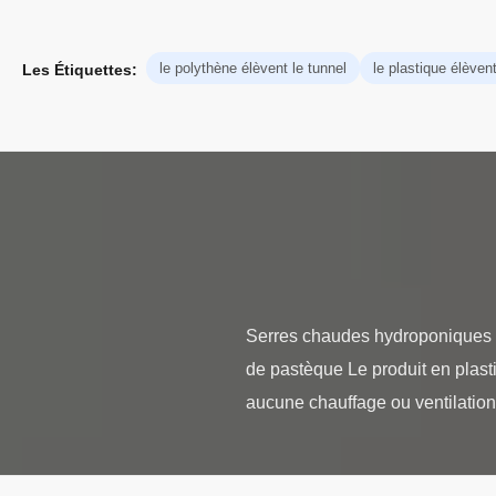
le polythène élèvent le tunnel
le plastique élèvent
Les Étiquettes:
Serres chaudes hydroponiques U
de pastèque Le produit en plast