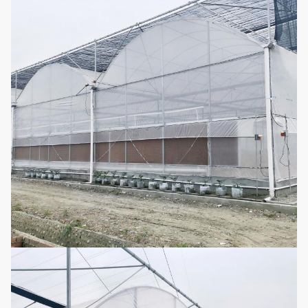
chaleur de hiver-
ressort
Il se compose des
ventilateurs et
Système de
6
d'une protection
Facultat
refroidissement
de
refroidissement
Chauffage d'eau
chaude,
Système de
7
chauffage à air
Facultat
chauffage
chaud, chauffage
électrique
Système de
Fenêtres latérales
8
Facultat
ventilation
et ventilateurs