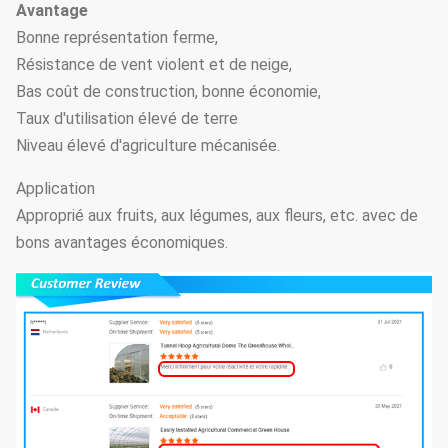
conduit le
Avantage
14
d'ombrage
Facultat
système de
Bonne représentation ferme,
d'Exteral&internal
ombrage.
Résistance de vent violent et de neige,
Bas coût de construction, bonne économie,
Type
Taux d'utilisation élevé de terre
système de Film-
électrodynamique,
Niveau élevé d'agriculture mécanisée.
15
Facultat
roulement
type à chaînes,
type manuel
Application
Approprié aux fruits, aux légumes, aux fleurs, etc. avec de
bons avantages économiques.