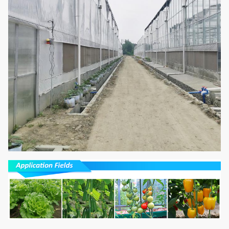
11
automatique de
Facultat
lumière
panne
d'électricité de
privation
Lit de
Lit de jeune
12
ensemencement
Facultat
plante
mobile
Il peut être
réutilisé, aucun
besoin d'ajouter
Culture
13
des éléments
Facultat
hydroponique
nutritifs,
commode et
abordable.
La crémaillère
Système