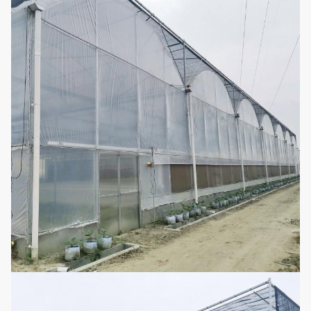
refroidissement
Structure
Tuyau d'acier
2
Oui
métallique
galvanisé à chaud
Il y a beaucoup
Film de serre
3
d'épaisseur à
Facultat
chaude
choisir de
Polyéthylène de
haute qualité en
4
Filet d'insecte
Facultat
tant que matière
première
Ombre d'été, pluie
de bloc, humidité,
filet de Sun-
se refroidissant,
5
Facultat
ombrage
conservation de la