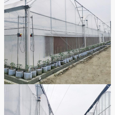
Il peut être
adapté aux
Système
besoins du client
9
d'irrigation par
Facultat
selon la longueur
égouttement
et la largeur de
serre chaude
Il peut être
adapté aux
système de
besoins du client
10
Facultat
Micro-arroseuse
selon la longueur
et la largeur de
serre chaude
Facile assemblez
la serre chaude
légère
Complétez la